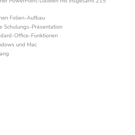
cher PowerPoint-Dateien mit insgesamt 215
chen Folien-Aufbau
che Schulungs-Präsentation
dard-Office-Funktionen
indows und Mac
gang