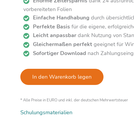
Enorme Zeitersparnis
dank 24 ausführli
vorbereiteten Folien
Einfache Handhabung
durch übersichtli
Perfekte Basis
für die eigene, erfolgrei
Leicht anpassbar
dank Nutzung von Stan
Gleichermaßen perfekt
geeignet für W
Sofortiger Download
nach Zahlungsein
In den Warenkorb legen
* Alle Preise in EURO und inkl. der deutschen Mehrwertsteuer
Schulungsmaterialien