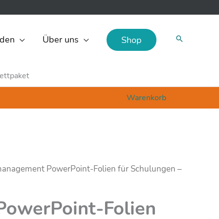
den
Über uns
Shop
ettpaket
Warenkorb
management PowerPoint-Folien für Schulungen –
owerPoint-Folien