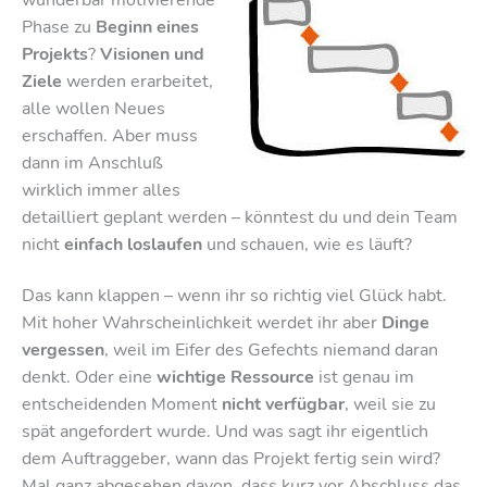
Phase zu
Beginn eines
Projekts
?
Visionen und
Ziele
werden erarbeitet,
alle wollen Neues
erschaffen. Aber muss
dann im Anschluß
wirklich immer alles
detailliert geplant werden – könntest du und dein Team
nicht
einfach loslaufen
und schauen, wie es läuft?
Das kann klappen – wenn ihr so richtig viel Glück habt.
Mit hoher Wahrscheinlichkeit werdet ihr aber
Dinge
vergessen
, weil im Eifer des Gefechts niemand daran
denkt. Oder eine
wichtige Ressource
ist genau im
entscheidenden Moment
nicht verfügbar
, weil sie zu
spät angefordert wurde. Und was sagt ihr eigentlich
dem Auftraggeber, wann das Projekt fertig sein wird?
Mal ganz abgesehen davon, dass kurz vor Abschluss das