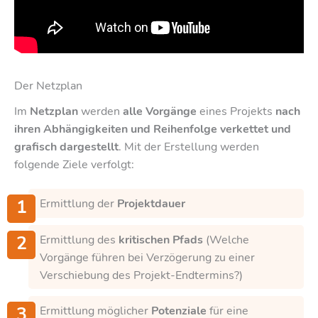
Der Netzplan
Im
Netzplan
werden
alle Vorgänge
eines Projekts
nach
ihren Abhängigkeiten und Reihenfolge verkettet und
grafisch dargestellt
. Mit der Erstellung werden
folgende Ziele verfolgt:
Ermittlung der
Projektdauer
Ermittlung des
kritischen Pfads
(Welche
Vorgänge führen bei Verzögerung zu einer
Verschiebung des Projekt-Endtermins?)
Ermittlung möglicher
Potenziale
für eine