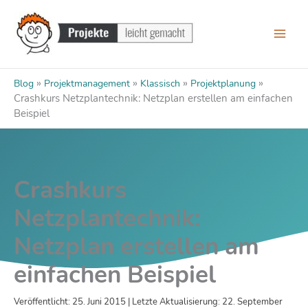
Zum
Inhalt
springen
»
»
»
»
Blog
Projektmanagement
Klassisch
Projektplanung
Crashkurs Netzplantechnik: Netzplan erstellen am einfachen
Beispiel
Crashkurs
Netzplantechnik:
Netzplan erstellen am
einfachen Beispiel
Veröffentlicht: 25. Juni 2015 | Letzte Aktualisierung: 22. September