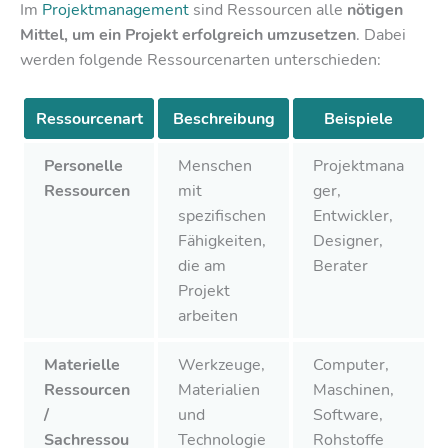
Im
Projektmanagement
sind Ressourcen alle
nötigen
Mittel, um ein Projekt erfolgreich umzusetzen
. Dabei
werden folgende Ressourcenarten unterschieden:
Ressourcenart
Beschreibung
Beispiele
Personelle
Menschen
Projektmana
Ressourcen
mit
ger,
spezifischen
Entwickler,
Fähigkeiten,
Designer,
die am
Berater
Projekt
arbeiten
Materielle
Werkzeuge,
Computer,
Ressourcen
Materialien
Maschinen,
/
und
Software,
Sachressou
Technologie
Rohstoffe