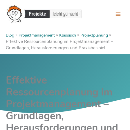
Zum
Inhalt
springen
»
»
»
»
Blog
Projektmanagement
Klassisch
Projektplanung
Effektive Ressourcenplanung im Projektmanagement –
Grundlagen, Herausforderungen und Praxisbeispiel
Effektive
Ressourcenplanung im
Projektmanagement –
Grundlagen,
Herausforderungen und