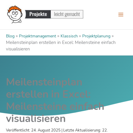
Zum
Inhalt
springen
»
»
»
»
Blog
Projektmanagement
Klassisch
Projektplanung
Meilensteinplan erstellen in Excel: Meilensteine einfach
visualisieren
Meilensteinplan
erstellen in Excel:
Meilensteine einfach
visualisieren
Veröffentlicht: 24. August 2025 | Letzte Aktualisierung: 22.