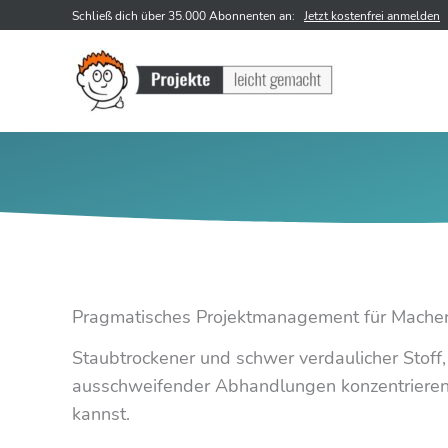
Zum
Schließ dich über 35.000 Abonnenten an:
Jetzt kostenfrei anmelden
Inhalt
springen
Pragmatisches Projektmanagement für Mache
Staubtrockener und schwer verdaulicher Stoff,
ausschweifender Abhandlungen konzentrieren
kannst.