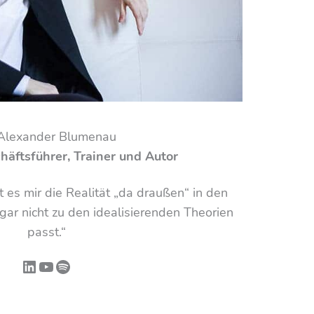
 Alexander Blumenau
häftsführer, Trainer und Autor
es mir die Realität „da draußen“ in den
gar nicht zu den idealisierenden Theorien
passt.“
LinkedIn
YouTube
Spotify