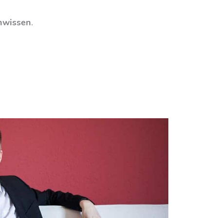
nwissen
.