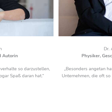
h
Dr.
d Autorin
Physiker, Gesc
hverhalte so darzustellen,
„Besonders angetan hat 
sogar Spaß daran hat.“
Unternehmen, die oft so 
e
fy