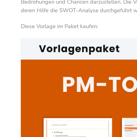
Bedrohungen und Chancen darzustellen. Die Vor
deren Hilfe die SWOT-Analyse durchgeführt 
Diese Vorlage im Paket kaufen: