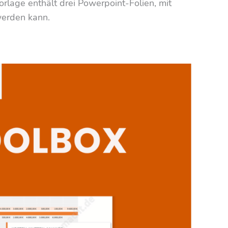
lage enthält drei Powerpoint-Folien, mit
werden kann.