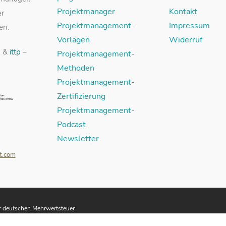
Projektmanager
Kontakt
er
Projektmanagement-
Impressum
en.
Vorlagen
Widerruf
“ &
ittp
–
Projektmanagement-
Methoden
Projektmanagement-
Zertifizierung
Projektmanagement-
Podcast
Newsletter
t.com
er deutschen Mehrwertsteuer