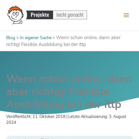
Zum
Inhalt
springen
»
»
Wenn schon online, dann aber
Blog
In eigener Sache
richtig! Flexible Ausbildung bei der ittp
Wenn schon online, dann
aber richtig! Flexible
Ausbildung bei der ittp
Veröffentlicht: 11. Oktober 2018 | Letzte Aktualisierung: 3. August
2024