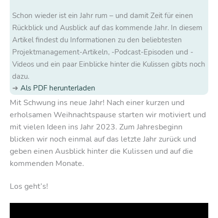
Schon wieder ist ein Jahr rum – und damit Zeit für einen
Rückblick und Ausblick auf das kommende Jahr. In diesem
Artikel findest du Informationen zu den beliebtesten
Projektmanagement-Artikeln, -Podcast-Episoden und -
Videos und ein paar Einblicke hinter die Kulissen gibts noch
dazu.
Als PDF herunterladen
Mit Schwung ins neue Jahr! Nach einer kurzen und
erholsamen Weihnachtspause starten wir motiviert und
mit vielen Ideen ins Jahr 2023. Zum Jahresbeginn
blicken wir noch einmal auf das letzte Jahr zurück und
geben einen Ausblick hinter die Kulissen und auf die
kommenden Monate.
Los geht’s!