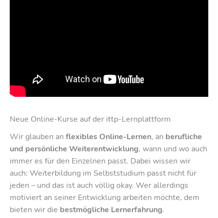
Neue Online-Kurse auf der ittp-Lernplattform
Wir glauben an
flexibles Online-Lernen
, an
berufliche
und persönliche Weiterentwicklung
, wann und wo auch
immer es für den Einzelnen passt. Dabei wissen wir
auch: Weiterbildung im Selbststudium passt nicht für
jeden – und das ist auch völlig okay. Wer allerdings
motiviert an seiner Entwicklung arbeiten möchte, dem
bieten wir die
bestmögliche Lernerfahrung
.