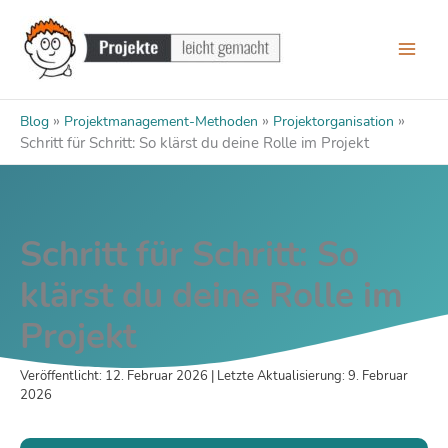
Zum
Inhalt
springen
»
»
»
Blog
Projektmanagement-Methoden
Projektorganisation
Schritt für Schritt: So klärst du deine Rolle im Projekt
Schritt für Schritt: So
klärst du deine Rolle im
Projekt
Veröffentlicht: 12. Februar 2026 | Letzte Aktualisierung: 9. Februar
2026