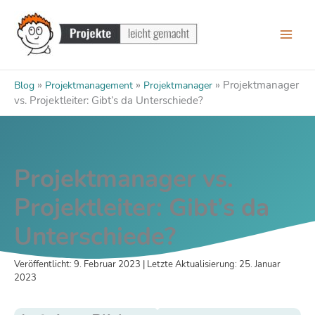
Zum
Inhalt
springen
»
»
»
Projektmanager
Blog
Projektmanagement
Projektmanager
vs. Projektleiter: Gibt’s da Unterschiede?
Projektmanager vs.
Projektleiter: Gibt’s da
Unterschiede?
Veröffentlicht: 9. Februar 2023 | Letzte Aktualisierung: 25. Januar
2023