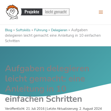
Zum
Inhalt
springen
»
»
»
»
Aufgaben
Blog
Softskills
Führung
Delegieren
delegieren leicht gemacht: eine Anleitung in 10 einfachen
Schritten
Aufgaben delegieren
leicht gemacht: eine
Anleitung in 10
einfachen Schritten
Veröffentlicht: 21. Juli 2016 | Letzte Aktualisierung: 2. August 2024