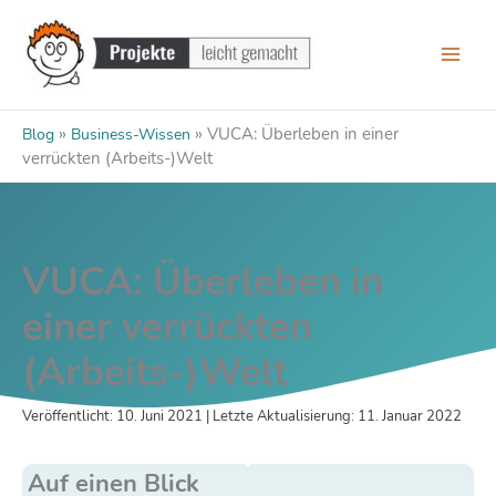
Zum
Inhalt
springen
»
»
VUCA: Überleben in einer
Blog
Business-Wissen
verrückten (Arbeits-)Welt
VUCA: Überleben in
einer verrückten
(Arbeits-)Welt
Veröffentlicht: 10. Juni 2021 | Letzte Aktualisierung: 11. Januar 2022
Auf einen Blick