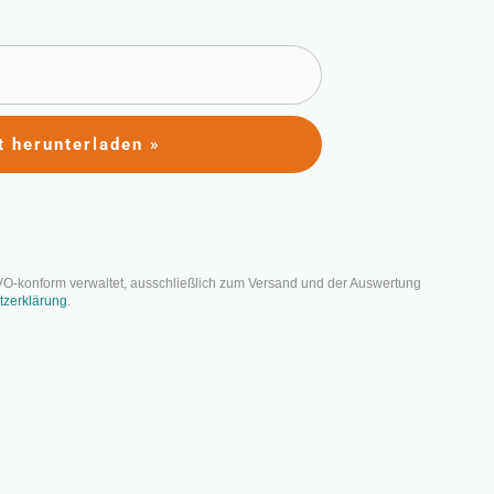
t herunterladen »
ritten zum
VO-konform verwaltet, ausschließlich zum Versand und der Auswertung
tzerklärung
.
e aussehen? Genau diese Fragen
ler Kürze. Hier erfährst du, wie du auf 1-
 Vorstellungen zusammenfasst und an