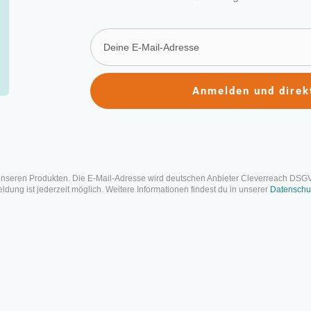
Anmelden und direk
iefing schreiben: In 7 Sch
illanten Briefing
ntlicht: 23. Februar 2023 | Letzte Aktualisierung: 24. September 2025
unseren Produkten. Die E-Mail-Adresse wird deutschen Anbieter Cleverreach DSG
dung ist jederzeit möglich. Weitere Informationen findest du in unserer
Datenschu
Auf einen Blick
Wo soll die Reise hingehen und wie sollen Arbeitsergebniss
beantwortet dir ein gut ausgearbeitetes Briefing – und das in al
2 Seiten vor Beginn einer Aufgabe oder eines Projekts deine