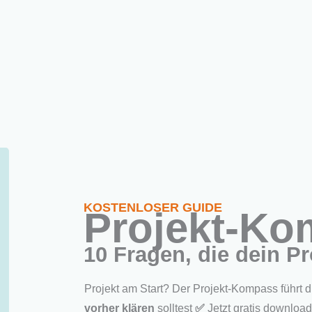
Neu hier?
Angebote
PM-Methoden
Übe
d werden
ritten zum brillanten Briefing
KOSTENLOSER GUIDE
Projekt-K
10 Fragen, die dein Pr
Projekt am Start? Der Projekt-Kompass führt 
vorher klären
solltest
✅
Jetzt gratis downloa