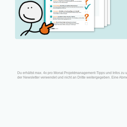
Was ist ein Briefing?
Wann und wo brauchst du ein
Briefing?
So gelingt das perfekte Briefing
– Schritt-für-Schritt Anleitung
1. Schritt: Um wen oder was
geht es?
Br
2. Schritt: Was ist das Ziel?
3. Schritt: Wer ist die
br
Zielgruppe?
4. Schritt: Worum geht’s?
Veröffe
Du erhältst max. 4x pro Monat Projektmanagement-Tipps und Infos zu 
5. Schritt: Wer ist beteiligt?
der Newsletter verwendet und nicht an Dritte weitergegeben. Eine Abmel
6. Schritt: Wie viel darf es
kosten?
7. Schritt: Wann muss was
fertig sein?
Beispiel-Briefings
Internes Projekt-Briefing
Externes Kreativ-Briefing