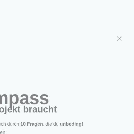
r uns
Shop
ompass
ojekt braucht
dich durch
10 Fragen
, die du
unbedingt
den!