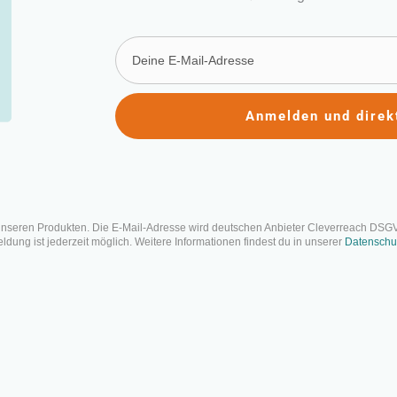
Anmelden und direk
ojektstatus mal anders: 
ersicht schaffen
ntlicht: 28. Juni 2018 | Letzte Aktualisierung: 24. September 2025
unseren Produkten. Die E-Mail-Adresse wird deutschen Anbieter Cleverreach DSG
dung ist jederzeit möglich. Weitere Informationen findest du in unserer
Datenschu
Auf einen Blick
Ein RAID-Log ist eine einfache Methode, um Bedrohungen für 
im Projekt nachzuverfolgen. Sie löst keine Probleme, gibt dir a
Bedrohungen zu sammeln und im Projektverlauf regelmäßig pr