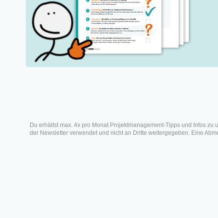
Was ist ein RAID-Log?
R: Risks – Welche Risiken gibt
es?
A: Assumptions – Welche
Annahmen werden getroffen?
I: Issues – Welche Probleme
haben sich ergeben?
Pr
D: Dependencies – Welche
Abhängigkeiten gibt es?
Üb
Vorteile eines RAID-Logs
Stolperfallen bei der Führung
Veröffe
Du erhältst max. 4x pro Monat Projektmanagement-Tipps und Infos zu 
eines RAID-Logs
der Newsletter verwendet und nicht an Dritte weitergegeben. Eine Abmel
Nicht alles ist gleich: Was tun
mit den einzelnen Kategorien?
Fazit