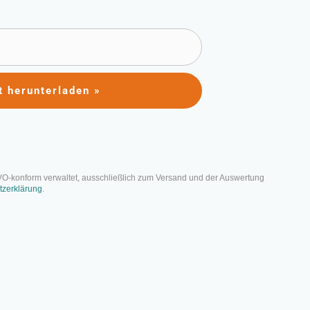
t herunterladen »
Mit dem RAID-Log
VO-konform verwaltet, ausschließlich zum Versand und der Auswertung
tzerklärung
.
das Projekt übersichtlich zu sammeln und
ber eine einfache Möglichkeit, die
üfen und nachverfolgen zu können. RAID