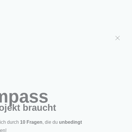
den
Über uns
Shop
chaffen
ompass
ojekt braucht
dich durch
10 Fragen
, die du
unbedingt
den!