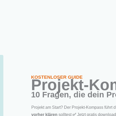
Home
Neu hier?
Angebote
PM-Metho
»
ung
Projektstatus mal anders: Mit dem RAID-Log Übersicht s
KOSTENLOSER GUIDE
Projekt-K
10 Fragen, die dein Pr
Projekt am Start? Der Projekt-Kompass führt 
vorher klären
solltest
✅
Jetzt gratis downloa