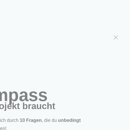
r uns
Shop
ompass
ojekt braucht
dich durch
10 Fragen
, die du
unbedingt
den!