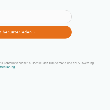
t herunterladen »
erungen für
n
VO-konform verwaltet, ausschließlich zum Versand und der Auswertung
tzerklärung
.
g für Projektmanager. Von schwieriger
dlichen Zeitzonen: Dieser Artikel
.