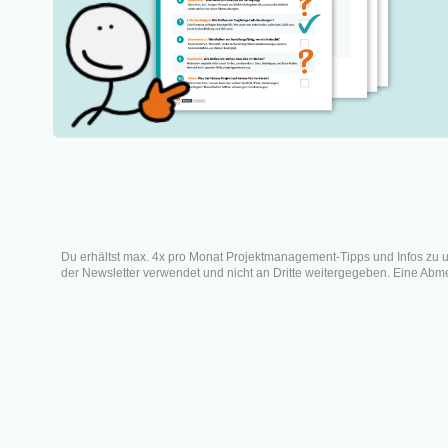
1. Herausforderung:
Kommunikation
2. Herausforderung: Vertrauen
3. Herausforderung:
Zeitmanagement
4. Herausforderung:
Unterschiedliche Kulturen
Di
5. Herausforderung: Fehlender
sozialer Austausch
vi
6. Herausforderung: Strukturen
und Prozesse
Veröffe
Du erhältst max. 4x pro Monat Projektmanagement-Tipps und Infos zu 
7. Herausforderung: Tools
der Newsletter verwendet und nicht an Dritte weitergegeben. Eine Abmel
8. Herausforderung: Fehlendes
Wir-Gefühl
9. Herausforderung: Fehlender
Wissensaustausch
10. Unterschiedliche Zeitzonen
Fazit