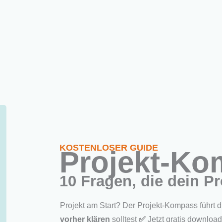
Neu hier?
Angebote
PM-Methoden
Übe
d werden
erausforderungen für virtuelle Teams in Projekten
KOSTENLOSER GUIDE
Projekt-K
10 Fragen, die dein Pr
Projekt am Start? Der Projekt-Kompass führt 
vorher klären
solltest
✅
Jetzt gratis downloa