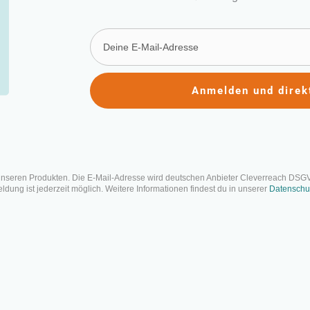
Anmelden und direk
e 10 größten Herausford
rtuelle Teams in Projekte
ntlicht: 12. März 2020 | Letzte Aktualisierung: 13. Oktober 2022
unseren Produkten. Die E-Mail-Adresse wird deutschen Anbieter Cleverreach DSG
dung ist jederzeit möglich. Weitere Informationen findest du in unserer
Datenschu
Auf einen Blick
Virtuelle Teams gehören zu einer der größten Herausforderun
Kommunikation über fehlendes Vertrauen bis hin zu unterschie
beschreibt 10 typische Herausforderungen in virtuellen Teams