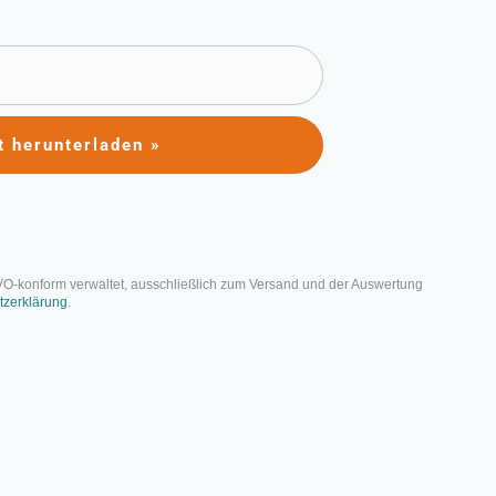
t herunterladen »
gsquadrat: Ein
iterentwicklung
VO-konform verwaltet, ausschließlich zum Versand und der Auswertung
tzerklärung
.
se und persönlichen Weiterentwicklung.
wenn zu starken
chwestermerkmalen“ hergestellt werden