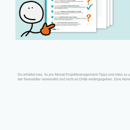
Was ist das Werte- und
Entwicklungsquadrat?
Das Werte- und
Entwicklungsquadrat richtig
einsetzen
Positiven Werte definieren
Negative Übertreibungen
Da
ableiten
Entwicklungsrichtungen
Mo
prüfen
Fazit
Veröffe
Du erhältst max. 4x pro Monat Projektmanagement-Tipps und Infos zu 
der Newsletter verwendet und nicht an Dritte weitergegeben. Eine Abmel