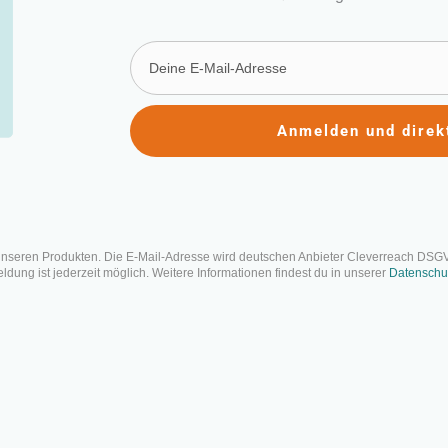
Anmelden und direk
s Werte- und Entwicklun
dell zur persönlichen We
ntlicht: 5. Mai 2022 | Letzte Aktualisierung: 2. August 2024
unseren Produkten. Die E-Mail-Adresse wird deutschen Anbieter Cleverreach DSG
dung ist jederzeit möglich. Weitere Informationen findest du in unserer
Datenschu
Auf einen Blick
Das Werte- und Entwicklungsquadrat ist ein Modell zur Analy
Die Grundidee: Jeder kann sein volles Potential ausschöpfen, 
Persönlichkeitsmerkmalen eine Balance zu den passenden „S