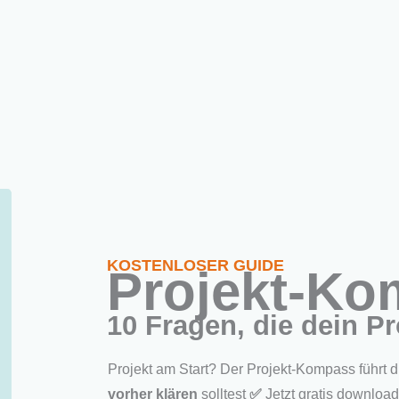
Home
Neu hier?
Angebote
PM-Metho
twicklungsquadrat: Ein Modell zur persönlichen Weiterentwi
KOSTENLOSER GUIDE
Projekt-K
10 Fragen, die dein Pr
Projekt am Start? Der Projekt-Kompass führt 
vorher klären
solltest
✅
Jetzt gratis downloa