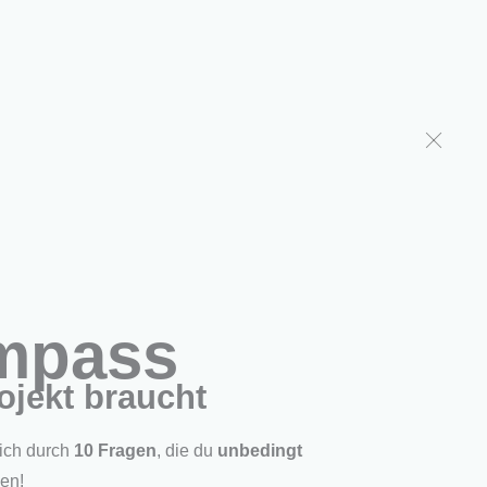
den
Über uns
Shop
cklung
ompass
ojekt braucht
dich durch
10 Fragen
, die du
unbedingt
den!