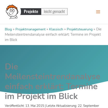
Zum
Inhalt
springen
»
»
»
»
Die
Blog
Projektmanagement
Klassisch
Projektsteuerung
Meilensteintrendanalyse einfach erklärt: Termine im Projekt
im Blick
Die
Meilensteintrendanalyse
einfach erklärt: Termine
im Projekt im Blick
Veröffentlicht: 13. Mai 2015 | Letzte Aktualisierung: 22. September