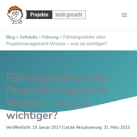
Zum
Inhalt
springen
»
»
»
Führungsstärke oder
Blog
Softskills
Führung
Projektmanagement-Wissen – was ist wichtiger?
Führungsstärke oder
Projektmanagement-
Wissen – was ist
wichtiger?
Veröffentlicht: 19. Januar 2017 | Letzte Aktualisierung: 31. März 2023