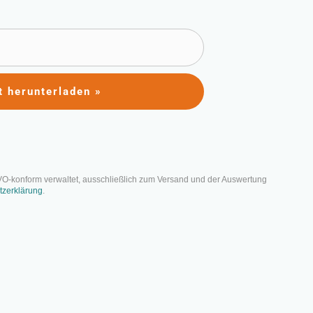
t herunterladen »
hip? Was gute
VO-konform verwaltet, ausschließlich zum Versand und der Auswertung
tzerklärung
.
nden. Als Projektleiter verwaltest du
führst dein Team, um gemeinsam gesetzte
chen Führung und Leadership und