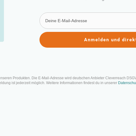
Anmelden und direk
s ist eigentlich Leaders
ader wissen müssen
ntlicht: 22. August 2024 | Letzte Aktualisierung: 20. August 2024
unseren Produkten. Die E-Mail-Adresse wird deutschen Anbieter Cleverreach DSG
dung ist jederzeit möglich. Weitere Informationen findest du in unserer
Datenschu
Auf einen Blick
Projektmanagement und Leadership sind eng miteinander verbu
nicht nur Aufgaben und Ressourcen, sondern motivierst und 
Ziele zu erreichen. Der Artikel erklärt die Unterschiede zwis