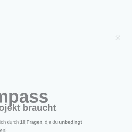
den
Über uns
Shop
ompass
ojekt braucht
dich durch
10 Fragen
, die du
unbedingt
den!