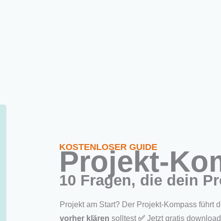
Home
Neu hier?
Angebote
PM-Metho
ership? Was gute Leader wissen müssen
KOSTENLOSER GUIDE
Projekt-K
10 Fragen, die dein Pr
Projekt am Start? Der Projekt-Kompass führt 
vorher klären
solltest
✅
Jetzt gratis downloa