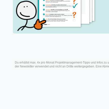
Was ist Leadership?
Warum ist das wichtig im
Projektmanagement?
Führung vs. Leadership?
Leadership und Management?
Was ist New Leadership?
Wa
Was ist Digital Leadership?
Leadership Skills: So tickt ein
Le
guter Leader
Fazit
Veröffe
Du erhältst max. 4x pro Monat Projektmanagement-Tipps und Infos zu 
der Newsletter verwendet und nicht an Dritte weitergegeben. Eine Abmel