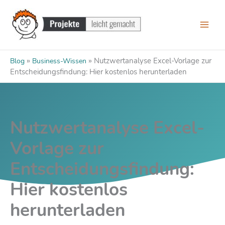
Zum
Inhalt
springen
»
»
Nutzwertanalyse Excel-Vorlage zur
Blog
Business-Wissen
Entscheidungsfindung: Hier kostenlos herunterladen
Nutzwertanalyse Excel-
Vorlage zur
Entscheidungsfindung:
Hier kostenlos
herunterladen