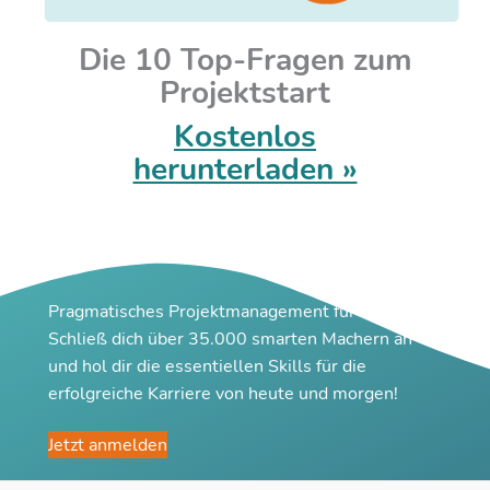
Die 10 Top-Fragen zum
Projektstart
Kostenlos
herunterladen »
Pragmatisches Projektmanagement für Macher
Schließ dich über 35.000 smarten Machern an
und hol dir die essentiellen Skills für die
erfolgreiche Karriere von heute und morgen!
Jetzt anmelden