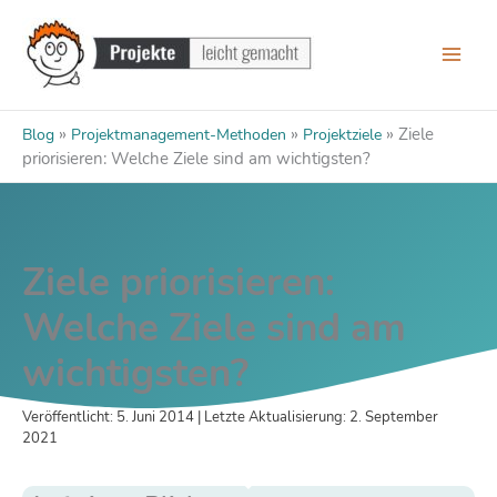
Zum
Inhalt
springen
»
»
»
Ziele
Blog
Projektmanagement-Methoden
Projektziele
priorisieren: Welche Ziele sind am wichtigsten?
Ziele priorisieren:
Welche Ziele sind am
wichtigsten?
Veröffentlicht: 5. Juni 2014 | Letzte Aktualisierung: 2. September
2021