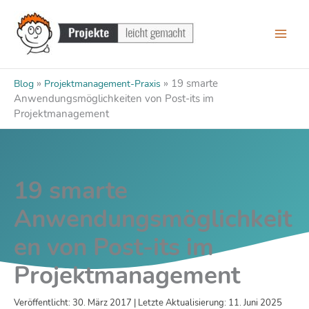
Zum
Inhalt
springen
»
»
19 smarte
Blog
Projektmanagement-Praxis
Anwendungsmöglichkeiten von Post-its im
Projektmanagement
19 smarte
Anwendungsmöglichkeit
en von Post-its im
Projektmanagement
Veröffentlicht: 30. März 2017 | Letzte Aktualisierung: 11. Juni 2025