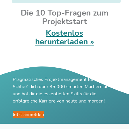
Die 10 Top-Fragen zum
Projektstart
Kostenlos
herunterladen »
Pragmatisches Projektmanagement für Macher
Schließ dich über 35.000 smarten Machern an
und hol dir die essentiellen Skills für die
erfolgreiche Karriere von heute und morgen!
Jetzt anmelden