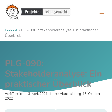
Zum
Inhalt
springen
»
PLG-090: Stakeholderanalyse: Ein praktischer
Podcast
Überblick
PLG-090:
Stakeholderanalyse: Ein
praktischer Überblick
Veröffentlicht: 13. April 2021 | Letzte Aktualisierung: 13. Oktober
2022