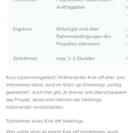
Auftraggeber
Ker
Au
Ergebnis
Beteiligte sind über
An
Rahmenbedingungen des
Pl
Projektes informiert
wur
Zeitrahmen
max. 1-2 Stunden
bis
Kurz zusammengefasst: Während der Kick-off eher zum
Informieren dient, wird im Start-up-Workshop „richtig
gearbeitet“. Auch hier gilt: Je kleiner und überschaubarer
das Projekt, desto eher können die Meetings
miteinander verschmelzen.
Teilnehmer eines Kick-off-Meetings
Wer sollte alles an einem Kick-off teilnehmen: Auch