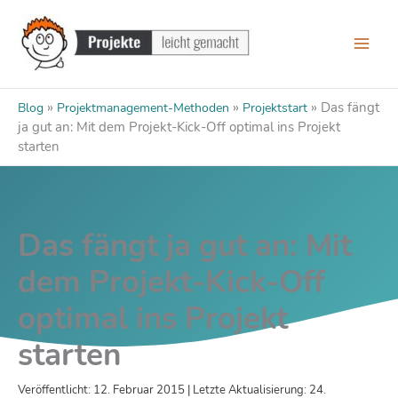
Zum
Inhalt
springen
»
»
»
Das fängt
Blog
Projektmanagement-Methoden
Projektstart
ja gut an: Mit dem Projekt-Kick-Off optimal ins Projekt
starten
Das fängt ja gut an: Mit
dem Projekt-Kick-Off
optimal ins Projekt
starten
Veröffentlicht: 12. Februar 2015 | Letzte Aktualisierung: 24.