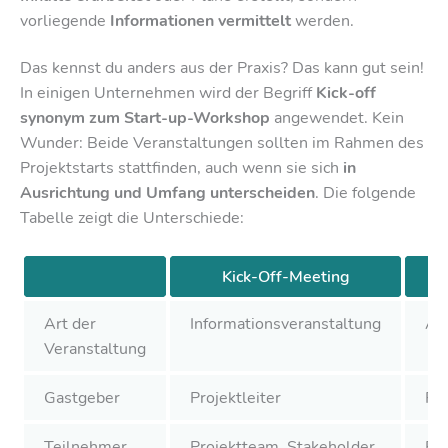
vorliegende
Informationen vermittelt
werden.
Das kennst du anders aus der Praxis? Das kann gut sein!
In einigen Unternehmen wird der Begriff
Kick-off
synonym zum Start-up-Workshop
angewendet. Kein
Wunder: Beide Veranstaltungen sollten im Rahmen des
Projektstarts stattfinden, auch wenn sie sich
in
Ausrichtung und Umfang unterscheiden
. Die folgende
Tabelle zeigt die Unterschiede:
Kick-Off-Meeting
St
Art der
Informationsveranstaltung
Ar
Veranstaltung
Gastgeber
Projektleiter
Pro
Teilnehmer
Projektteam, Stakeholder,
Pro